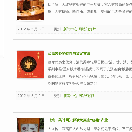
据了解，大红袍有很好的养生功效，它含有较高的茶
质，具有抗癌、降血脂、降血压、增强记忆力等良好
2012 年 2 月 5 日
类别 :
新闻中心
,
网站幻灯片
|
武夷岩茶的特性与鉴定方法
鉴评武夷之优劣，清代梁章钜早已提出”活、甘、清、
系列中是”重味以求香”的品类，不同于安溪茶的”以香
重要的原则，得有纯与不纯锐短与幽长、清与熟、重
韵的显露程度和持久性长短之分
2012 年 2 月 5 日
类别 :
新闻中心
,
网站幻灯片
|
《第一茶叶网》解读武夷山“红袍”产业
大红袍，武夷四大名丛之魁，茶名初见于清代。三百