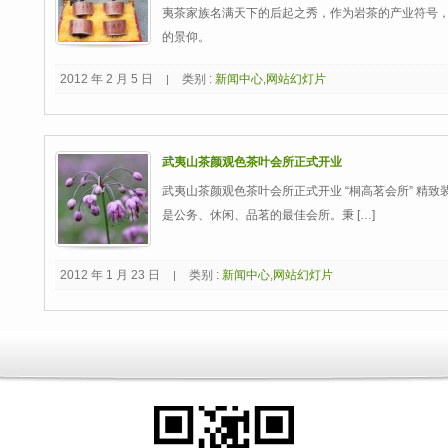
夷茶家族名满天下的后起之秀，作为岩茶的产业符号
的景仰。
2012 年 2 月 5 日
类别 :
新闻中心
,
网站幻灯片
|
武夷山茶颜观色茶叶会所正式开业
武夷山茶颜观色茶叶会所正式开业 “桐高茗会所” 精
是公务、休闲、品茗的最佳会所。秉 […]
2012 年 1 月 23 日
类别 :
新闻中心
,
网站幻灯片
|