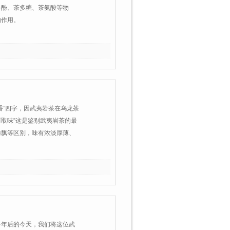
多酚、茶多糖、茶氨酸等物
的作用。
香”四字，因武夷岩茶在乌龙茶
而取味”这是鉴别武夷岩茶的最
与飘等区别，味有浓淡厚薄、
多年后的今天，我们将这位武