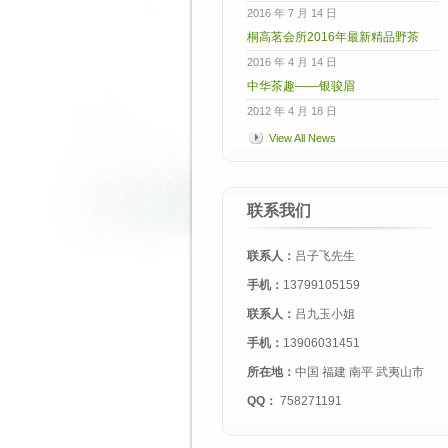
2016 年 7 月 14 日
桐高茗会所2016年最新精品野茶
2016 年 4 月 14 日
中华茶趣——银骏眉
2012 年 4 月 18 日
View All News
联系我们
联系人：
吕子飞先生
手机：
13799105159
联系人：
吕九玉小姐
手机：
13906031451
所在地：
中国 福建 南平 武夷山市
QQ：
758271191