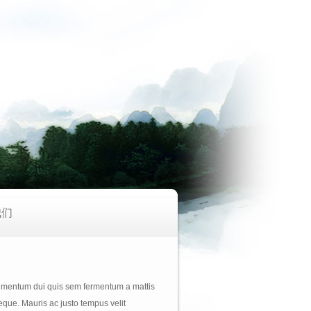
我们
ndimentum dui quis sem fermentum a mattis
neque. Mauris ac justo tempus velit