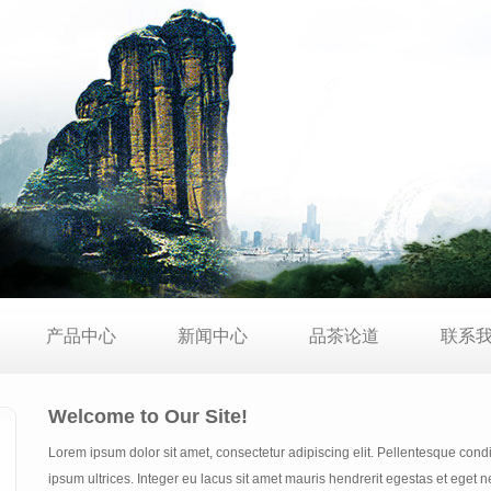
产品中心
新闻中心
品茶论道
联系
Welcome to Our Site!
Lorem ipsum dolor sit amet, consectetur adipiscing elit. Pellentesque co
ipsum ultrices. Integer eu lacus sit amet mauris hendrerit egestas et eget 