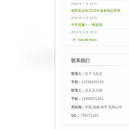
2016 年 7 月 14 日
桐高茗会所2016年最新精品野茶
2016 年 4 月 14 日
中华茶趣——银骏眉
2012 年 4 月 18 日
View All News
联系我们
联系人：
吕子飞先生
手机：
13799105159
联系人：
吕九玉小姐
手机：
13906031451
所在地：
中国 福建 南平 武夷山市
QQ：
758271191