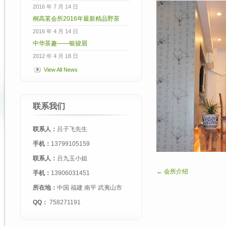
2016 年 7 月 14 日
桐高茗会所2016年最新精品野茶
2016 年 4 月 14 日
中华茶趣——银骏眉
2012 年 4 月 18 日
View All News
联系我们
联系人：
吕子飞先生
手机：
13799105159
联系人：
吕九玉小姐
← 会所介绍
手机：
13906031451
所在地：
中国 福建 南平 武夷山市
QQ：
758271191