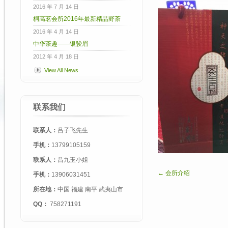
2016 年 7 月 14 日
桐高茗会所2016年最新精品野茶
2016 年 4 月 14 日
中华茶趣——银骏眉
2012 年 4 月 18 日
View All News
联系我们
联系人：
吕子飞先生
手机：
13799105159
联系人：
吕九玉小姐
← 会所介绍
手机：
13906031451
所在地：
中国 福建 南平 武夷山市
QQ：
758271191