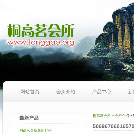
网站首页
会所介绍
产品中心
新
桐高茗会所
>
会所介绍
> 
最新产品
5069670601657
桐高茗会所最新野茶