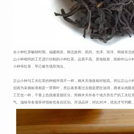
在小种红茶畅销时期。福建闽东、闽北政和、邵武、光泽、坦洋、闽候东北
山小种相同的工艺进行仿制的小种红茶。品质不高。质地较差，统称外山小
小种等红茶，早已被市场所淘汰。
正山小种VS外山小种
正山小种与工夫红茶的种植环境不一样，桐木关海拔相对较高。所以正山小种
但因为采摘标准都是一芽两叶，所以条形看过去都是肥壮油润，两者从肉眼感
工艺也一样，干香上也很难直接区分。而桐木关外各个地方所生产的工夫红
气、滋味等各项审评指标也各自区别。开汤品评，对比对冲，优劣才可判断