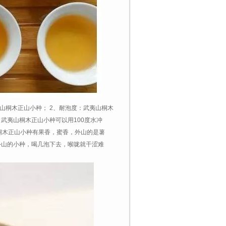
山桐木正山小种； 2、耐泡度：武夷山桐木
：武夷山桐木正山小种可以用100度水冲
山桐木正山小种有果香，蜜香，外山的是薯
外山的小种，喝几泡下去，喉咙就干涩难