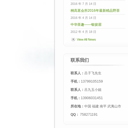
2016 年 7 月 14 日
桐高茗会所2016年最新精品野茶
2016 年 4 月 14 日
中华茶趣——银骏眉
2012 年 4 月 18 日
View All News
联系我们
联系人：
吕子飞先生
手机：
13799105159
联系人：
吕九玉小姐
手机：
13906031451
所在地：
中国 福建 南平 武夷山市
QQ：
758271191