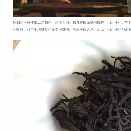
用相同一种传统工艺制作、品质相同、独具桂圆汤味的统称“正山小种”，与“外
小叶种，且产地地域及产量受地域的小气候所限之意。所以“正山小种”也称“桐
外正山小种