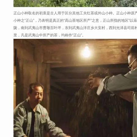
正山小种取名的初衷是古人用于区分其他工夫红茶或外山小种。正山小种原
小种之“正山”，乃表明是真正的“高山茶地区所产”之意，正山所指的地区“以
陇，南到武夷山市曹墩百叶坪，东到武夷山洋庄乡大安村，西到光泽县司前村
里，凡是武夷山中所产的茶，均称作“正山”。