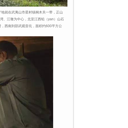
产地就在武夷山市星村镇桐木关一带，正山
庙湾、江墩为中心，北至江西铅（yan）山石
，西南到邵武观音坑，面积约600平方公