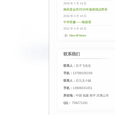
2016 年 7 月 14 日
桐高茗会所2016年最新精品野茶
2016 年 4 月 14 日
中华茶趣——银骏眉
2012 年 4 月 18 日
View All News
联系我们
联系人：
吕子飞先生
手机：
13799105159
联系人：
吕九玉小姐
手机：
13906031451
所在地：
中国 福建 南平 武夷山市
QQ：
758271191