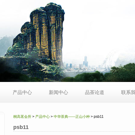
产品中心
新闻中心
品茶论道
联系
桐高茗会所
>
产品中心
>
中华茶典——正山小种
> psb11
psb11