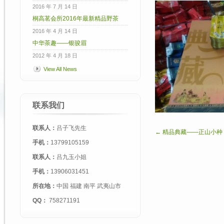
2016 年 7 月 14 日
桐高茗会所2016年最新精品野茶
2016 年 4 月 14 日
中华茶趣——银骏眉
2012 年 4 月 18 日
View All News
联系我们
联系人：
吕子飞先生
← 精品典藏——正山小种
手机：
13799105159
联系人：
吕九玉小姐
手机：
13906031451
所在地：
中国 福建 南平 武夷山市
QQ：
758271191