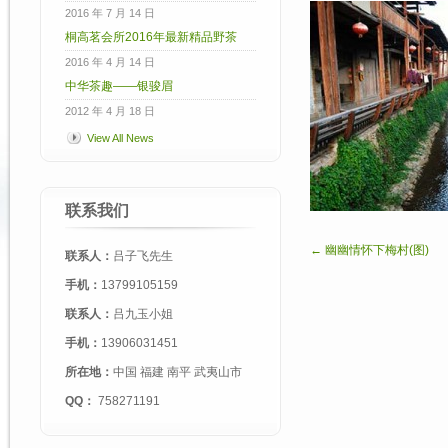
2016 年 7 月 14 日
桐高茗会所2016年最新精品野茶
2016 年 4 月 14 日
中华茶趣——银骏眉
2012 年 4 月 18 日
View All News
联系我们
← 幽幽情怀下梅村(图)
联系人：
吕子飞先生
手机：
13799105159
联系人：
吕九玉小姐
手机：
13906031451
所在地：
中国 福建 南平 武夷山市
QQ：
758271191