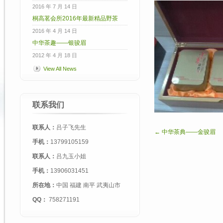
2016 年 7 月 14 日
桐高茗会所2016年最新精品野茶
2016 年 4 月 14 日
中华茶趣——银骏眉
2012 年 4 月 18 日
View All News
联系我们
联系人：
吕子飞先生
← 中华茶典——金骏眉
手机：
13799105159
联系人：
吕九玉小姐
手机：
13906031451
所在地：
中国 福建 南平 武夷山市
QQ：
758271191