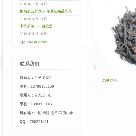
2016 年 7 月 14 日
桐高茗会所2016年最新精品野茶
2016 年 4 月 14 日
中华茶趣——银骏眉
2012 年 4 月 18 日
View All News
联系我们
联系人：
吕子飞先生
← 『老枞红茶』
手机：
13799105159
联系人：
吕九玉小姐
手机：
13906031451
所在地：
中国 福建 南平 武夷山市
QQ：
758271191