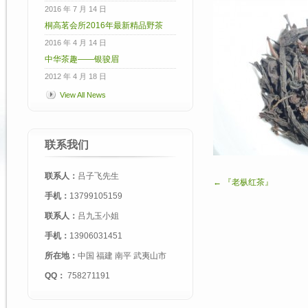
2016 年 7 月 14 日
桐高茗会所2016年最新精品野茶
2016 年 4 月 14 日
中华茶趣——银骏眉
2012 年 4 月 18 日
View All News
联系我们
联系人：
吕子飞先生
← 『老枞红茶』
手机：
13799105159
联系人：
吕九玉小姐
手机：
13906031451
所在地：
中国 福建 南平 武夷山市
QQ：
758271191